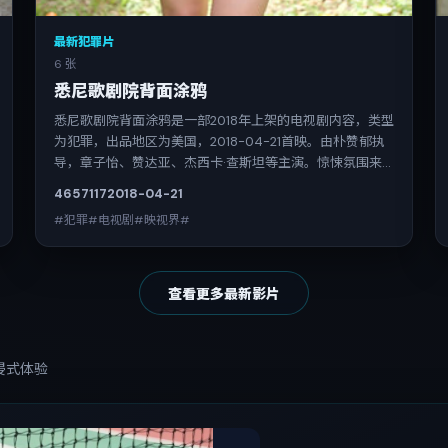
最新犯罪片
6 张
悉尼歌剧院背面涂鸦
悉尼歌剧院背面涂鸦是一部2018年上架的电视剧内容，类型
为犯罪，出品地区为美国，2018-04-21首映。由朴赞郁执
导，章子怡、赞达亚、杰西卡·查斯坦等主演。惊悚氛围来
自日常细节的失衡；剧情简介可供站内搜索匹配导演、演员
4657
117
2018-04-21
与关键词。映视界面向高清视频大片免费观看电视需求，聚
#犯罪#电视剧#映视界#
合海内外热播资源，可按类型与地区筛选在线观看。
查看更多最新影片
浸式体验