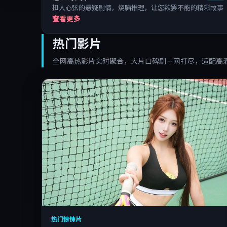
扣人心弦的悬疑剧情，烧脑推理，让您欲罢不能的精彩故事
查看更多
热门影片
全网高热影片实时聚合，大片口碑剧一网打尽，适配高
热门惊悚片