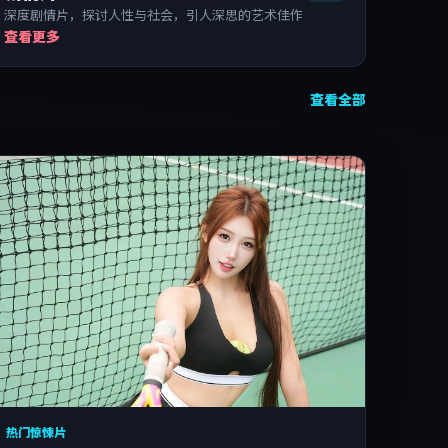
深度剧情片，探讨人性与社会，引人深思的艺术佳作
查看更多
查看全部
热门惊悚片