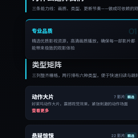
三条能力线：画质、类型、更新节奏——做成可依赖的
专业品质
精选优质影视资源，高清画质播放，确保每一部影片都
能带来极致的观影体验
类型矩阵
三列整齐栅格，两行排布六种类型，便于快速扫读与跳
动作大片
7
影片
精选
好莱坞动作大片，震撼视觉效果，紧张刺激的动作场面
查看更多
悬疑惊悚
22
影片
精选