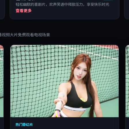
轻松幽默的喜剧片，欢声笑语中释放压力，享受快乐时光
查看更多
清视频大片免费观看电视场景
热门奇幻片